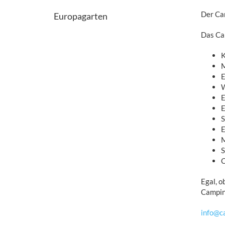
Der Cam
Europagarten
Das Cam
K
M
E
W
E
E
S
E
M
S
C
Egal, o
Camping
info@ca