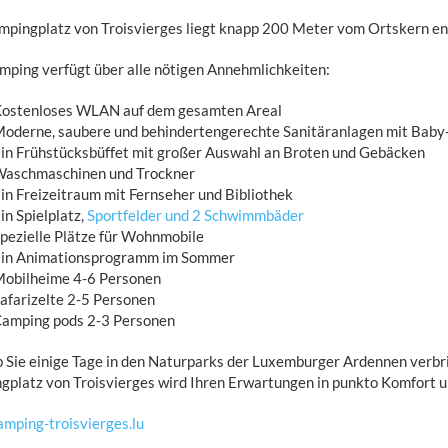
pingplatz von Troisvierges liegt knapp 200 Meter vom Ortskern en
ping verfügt über alle nötigen Annehmlichkeiten:
ostenloses WLAN auf dem gesamten Areal
oderne, saubere und behindertengerechte Sanitäranlagen mit Baby
in Frühstücksbüffet mit großer Auswahl an Broten und Gebäcken
aschmaschinen und Trockner
in Freizeitraum mit Fernseher und Bibliothek
in Spielplatz,
Sportfelder und 2 Schwimmbäder
pezielle Plätze für Wohnmobile
in Animationsprogramm im Sommer
obilheime 4-6 Personen
afarizelte 2-5 Personen
amping pods 2-3 Personen
b Sie einige Tage in den Naturparks der Luxemburger Ardennen verbri
platz von Troisvierges wird Ihren Erwartungen in punkto Komfort un
mping-troisvierges.lu