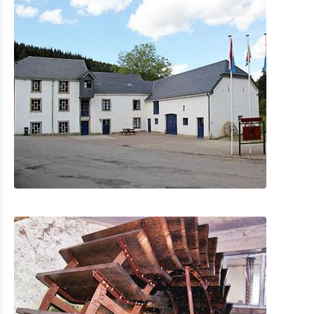
Museum van de Slag om de Ardennen Clervaux
Rackésmillen - De molen leeft !
Cornelyshaff – the art of brewing
General Patton Memorial Museum Ettelbrück
Museum van de Slag om de Ardennen 1944-1945 Wiltz
Nationaal museum met microbrouwerij en leerlooierij
Wiltz
Victor Hugo's Literatuurmuseum
Geschiedenis Museum van de stad Vianden
Historisch museum van de brouwerij Diekirch
Nationaal Museum van Militaire Geschiedenis
Museum van het postkantoor en het Museum van
schrijfinstrumenten
Museum van de watermolen
Shopping