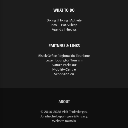
WHAT TO DO
Biking
|
Hiking
|
Activity
Info+
|
Eat & Sleep
Agenda
|
Nieuws
PARTNERS & LINKS
Éislek Office Régional du Tourisme
Luxembourg for Tourism
Nature Park Our
Mobility Centre
Vennbahn.eu
ABOUT
© 2016-2026 Visit Troisvierges.
Juridische bepalingen & Privacy
.
Website
mum.lu