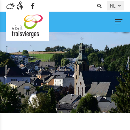
NL
DE
FR
EN