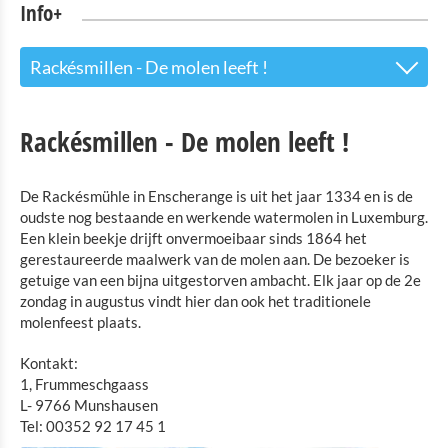
Info+
Rackésmillen - De molen leeft !
Toeristinfo
Rackésmillen - De molen leeft !
Bezienswaardigheden
De Rackésmühle in Enscherange is uit het jaar 1334 en is de
Natuurpark-Our
oudste nog bestaande en werkende watermolen in Luxemburg.
Een klein beekje drijft onvermoeibaar sinds 1864 het
Kultuur en Musea
gerestaureerde maalwerk van de molen aan. De bezoeker is
getuige van een bijna uitgestorven ambacht. Elk jaar op de 2e
Plattelandsmuseum Binsfeld
zondag in augustus vindt hier dan ook het traditionele
Robbesscheier - het levende museum
molenfeest plaats.
Tentoonstelling van modelgebouwen van Luxemburgse
Kontakt:
kastelen Clervaux
1, Frummeschgaass
The Family of Man
L- 9766 Munshausen
Tel: 00352 92 17 45 1
Speelgoedmuseum Clervaux