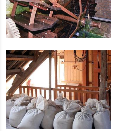
Openbaar vervoer in Troisvierges
Fietsverhuur
Indoor aktiviteiten
Eat & Sleep
Agenda
Nieuws