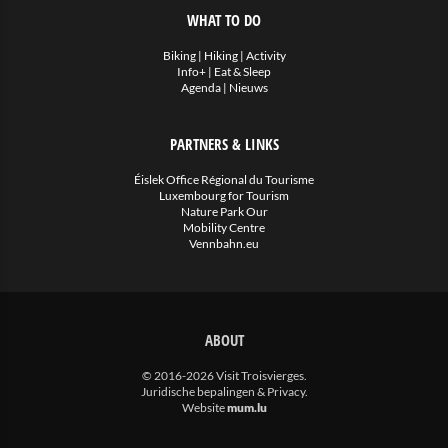
WHAT TO DO
Biking
|
Hiking
|
Activity
Info+
|
Eat & Sleep
Agenda
|
Nieuws
PARTNERS & LINKS
Éislek Office Régional du Tourisme
Luxembourg for Tourism
Nature Park Our
Mobility Centre
Vennbahn.eu
ABOUT
© 2016-2026 Visit Troisvierges.
Juridische bepalingen & Privacy
.
Website
mum.lu