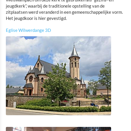
jeugdkerk”, waarbij de traditionele opstelling van de
Shopping
zitplaatsen werd veranderd in een gemeenschappelijke vorm.
Het jeugdkoor is hier gevestigd.
Openbaar vervoer in Troisvierges
Eglise Wilwerdange 3D
Fietsverhuur
Indoor aktiviteiten
Eat & Sleep
Agenda
Nieuws