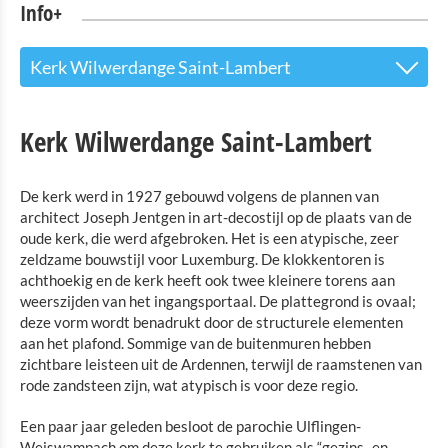
Info+
Kerk Wilwerdange Saint-Lambert
Toeristinfo
Kerk Wilwerdange Saint-Lambert
Bezienswaardigheden
De Franziskanerkerk van Troisvierges
De kerk werd in 1927 gebouwd volgens de plannen van
architect Joseph Jentgen in art-decostijl op de plaats van de
De kerk van Basbellain
oude kerk, die werd afgebroken. Het is een atypische, zeer
Kerk Wilwerdange Saint-Lambert
zeldzame bouwstijl voor Luxemburg. De klokkentoren is
achthoekig en de kerk heeft ook twee kleinere torens aan
Europagarten
weerszijden van het ingangsportaal. De plattegrond is ovaal;
Het hoogste punt van Luxemburg Kneiff
deze vorm wordt benadrukt door de structurele elementen
aan het plafond. Sommige van de buitenmuren hebben
Vleermuisleerpad Huldange
zichtbare leisteen uit de Ardennen, terwijl de raamstenen van
rode zandsteen zijn, wat atypisch is voor deze regio.
Natuurpark-Our
Een paar jaar geleden besloot de parochie Ulflingen-
Kultuur en Musea
Weiswampach om deze kerk te gebruiken als “gezins- en