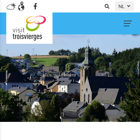
NL
DE
FR
EN