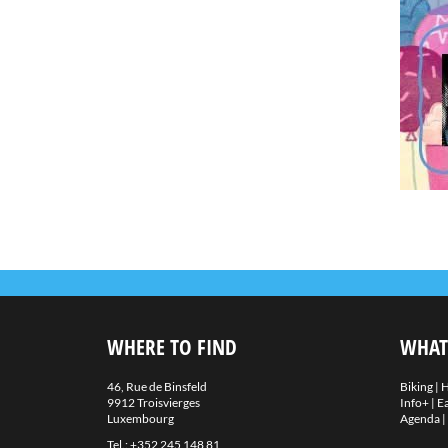
WHERE TO FIND
WHAT
46, Rue de Binsfeld
Biking
|
H
9912 Troisvierges
Info+
|
Ea
Luxembourg
Agenda
|
Tel.:
+352 245 148 81