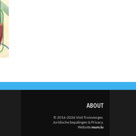
ABOUT
© 2016-2026 Visit Troisvierges.
Juridische bepalingen & Privacy
.
Website
mum.lu