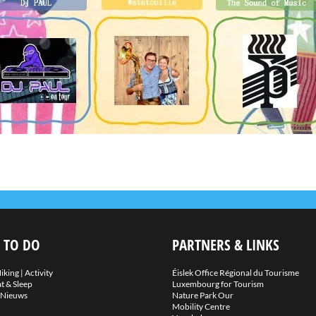
 TO DO
PARTNERS & LINKS
iking
|
Activity
Éislek Office Régional du Tourisme
t & Sleep
Luxembourg for Tourism
Nieuws
Nature Park Our
Mobility Centre