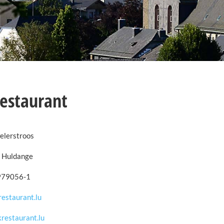
estaurant
elerstroos
 Huldange
979056-1
estaurant.lu
krestaurant.lu