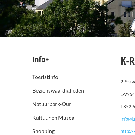
K-R
Info+
Toeristinfo
2, Staw
Bezienswaardigheden
L-9964
Natuurpark-Our
+352-
Kultuur en Musea
info@kr
Shopping
http://