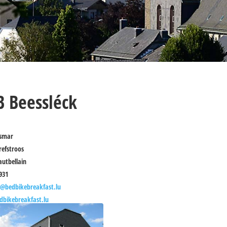
 Beessléck
smar
refstroos
autbellain
931
@bedbikebreakfast.lu
bikebreakfast.lu