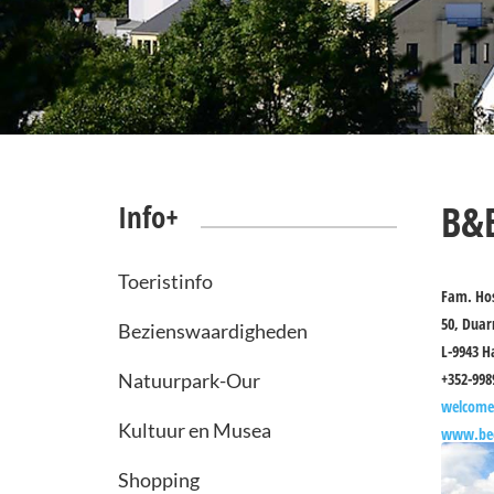
B&B
Info+
Toeristinfo
Fam. Ho
50, Duar
Bezienswaardigheden
L-9943 H
Natuurpark-Our
+352-998
welcome
Kultuur en Musea
www.bed
Shopping