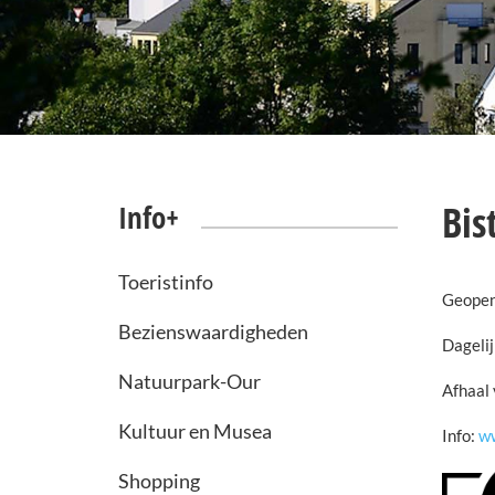
Bis
Info+
Toeristinfo
Geopen
Bezienswaardigheden
Dagelij
Natuurpark-Our
Afhaal 
Kultuur en Musea
Info:
ww
Shopping