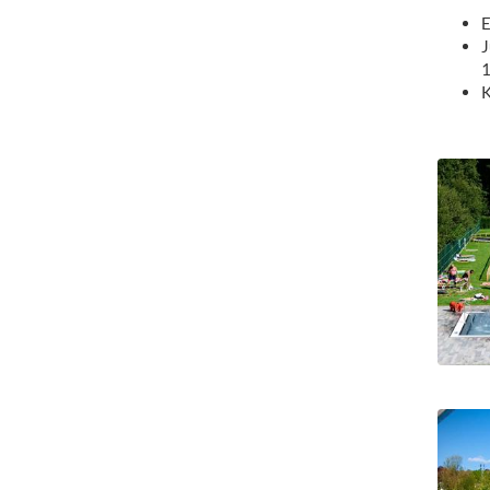
E
J
1
K