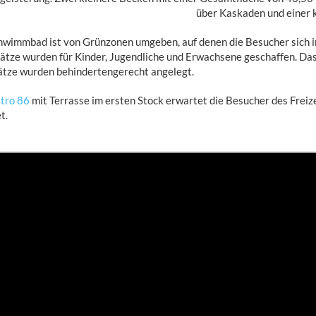
über Kaskaden und einer 
wimmbad ist von Grünzonen umgeben, auf denen die Besucher sich in
ätze wurden für Kinder, Jugendliche und Erwachsene geschaffen. Da
ätze wurden behindertengerecht angelegt.
stro 86
mit Terrasse im ersten Stock erwartet die Besucher des Freiz
t.