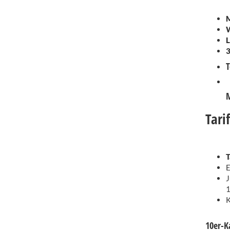
M
W
L
3
T
M
T
E
J
1
K
10er-K