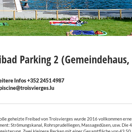
ibad Parking 2 (Gemeindehaus, 
eitere Infos +352 2451 4987
piscine@troisvierges.lu
oße geheizte Freibad von Troisvierges wurde 2016 vollkommen ern
ent: Strömungskanal, Rohrsprudelliegen, Massagedüsen, usw. Die 4
egeisterung. Zwei kleinere Becken mit einer Gesamtfläche von 43,50 