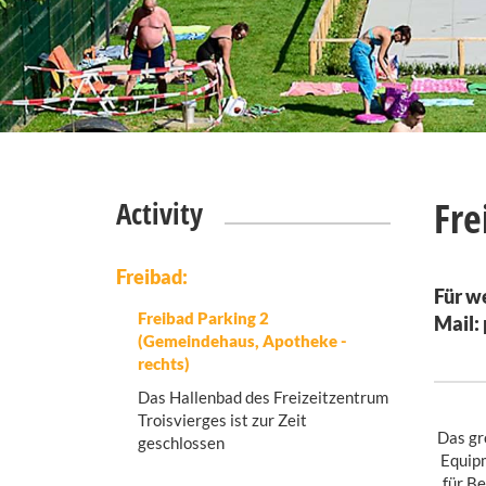
Fre
Activity
Freibad:
Für w
Freibad Parking 2
Mail: 
(Gemeindehaus, Apotheke -
rechts)
Das Hallenbad des Freizeitzentrum
Troisvierges ist zur Zeit
Das gr
geschlossen
Equipm
für B