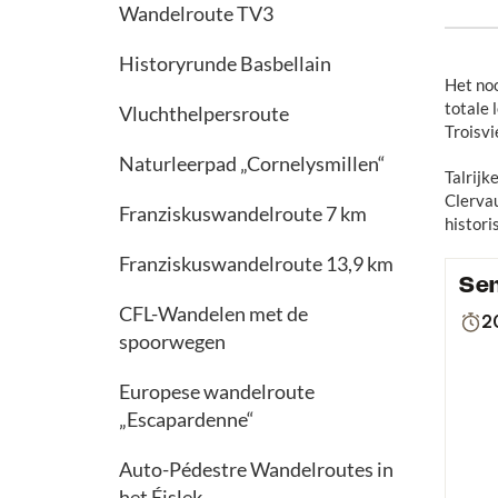
Wandelroute TV3
Historyrunde Basbellain
Het no
totale 
Vluchthelpersroute
Troisvi
Naturleerpad „Cornelysmillen“
Talrijk
Clervau
Franziskuswandelroute 7 km
histori
Franziskuswandelroute 13,9 km
CFL-Wandelen met de
spoorwegen
Europese wandelroute
„Escapardenne“
Auto-Pédestre Wandelroutes in
het Éislek