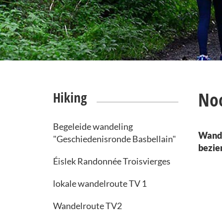
No
Hiking
Begeleide wandeling
Wande
"Geschiedenisronde Basbellain"
bezie
Éislek Randonnée Troisvierges
lokale wandelroute TV 1
Wandelroute TV2