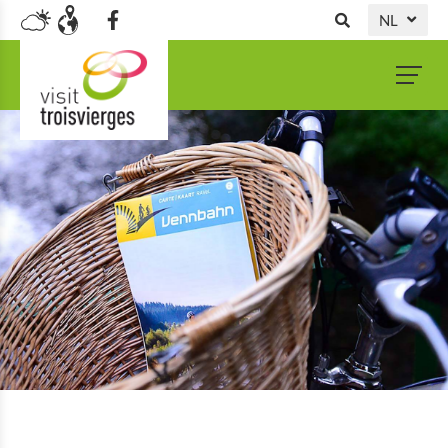
NL
DE
FR
EN