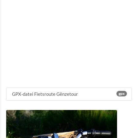
GPX-datei Fietsroute Gënzetour
gpx