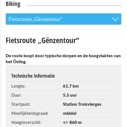
Biking
Fietsroute „Gënzentour“
De Vennbahn
Fietsroute „Gënzentour“
E-Bike T´Our "Laat de kerk in het dorp!"
De route loopt door typische dorpen en de hoogvlaktes van
E-Bike T´Our "Looss d´Kierch am Duerf!"
het Ösling.
Fietsroute „Gënzentour“
Technische Informatie
Het RAVeL-net van fietsroutes
Lengte:
61.7 km
E-bike verhuur ( 6 stuks) april-september
Duur:
5.5 uur
Startpunt:
Station Troisvierges
Bagagetransport Service
Moeilijkheidsgraad:
middel
Mit dem Fahrrad im Zug unterwegs?
Hoogteverschil:
+/- 860 m