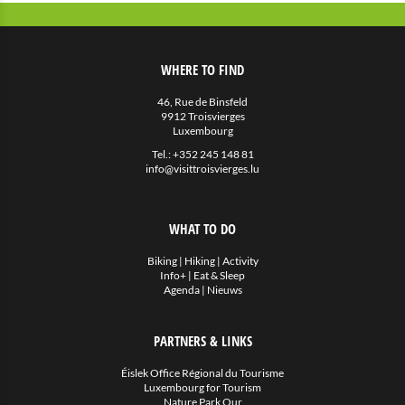
WHERE TO FIND
46, Rue de Binsfeld
9912 Troisvierges
Luxembourg
Tel.:
+352 245 148 81
info@visittroisvierges.lu
WHAT TO DO
Biking
|
Hiking
|
Activity
Info+
|
Eat & Sleep
Agenda
|
Nieuws
PARTNERS & LINKS
Éislek Office Régional du Tourisme
Luxembourg for Tourism
Nature Park Our