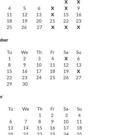
X
X
4
5
6
X
X
9
11
12
13
X
15
16
18
19
20
21
22
23
25
26
27
X
X
X
mber
Tu
We
Th
Fr
Sa
Su
1
2
3
4
X
6
8
9
10
11
12
13
15
16
17
18
19
X
22
23
24
25
26
27
29
30
er
Tu
We
Th
Fr
Sa
Su
1
2
3
4
6
7
8
9
10
11
13
14
15
16
17
18
20
21
22
23
24
25