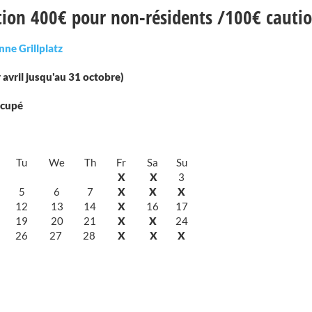
tion 400€ pour non-résidents /100€ cauti
ne Grillplatz
 avril jusqu'au 31 octobre)
 Occupé
Tu
We
Th
Fr
Sa
Su
X
X
3
5
6
7
X
X
X
12
13
14
X
16
17
19
20
21
X
X
24
26
27
28
X
X
X