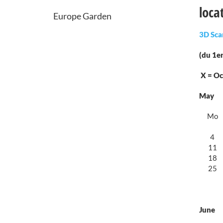
loca
Europe Garden
3D Scan
(du 1er
X =
May
Mo
4
11
18
25
June