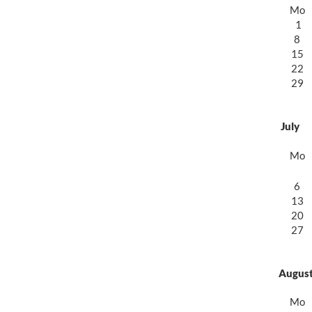
Mo
1
8
15
22
29
July
Mo
6
13
20
27
Augus
Mo