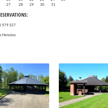
27
28
29
30
31
ESERVATIONS:
91 979 327
e Henckes