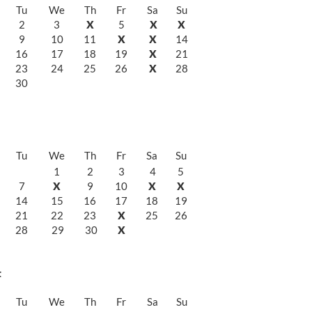
Tu
We
Th
Fr
Sa
Su
2
3
X
5
X
X
9
10
11
X
X
14
16
17
18
19
X
21
23
24
25
26
X
28
30
Tu
We
Th
Fr
Sa
Su
1
2
3
4
5
7
X
9
10
X
X
14
15
16
17
18
19
21
22
23
X
25
26
28
29
30
X
t
Tu
We
Th
Fr
Sa
Su