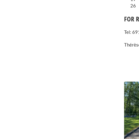
26
FOR R
Tel: 6
Thérès