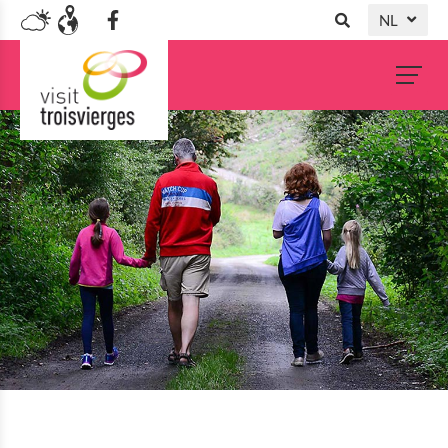
NL
DE
FR
EN