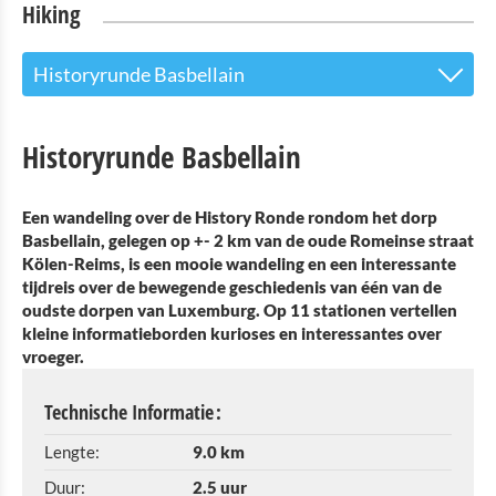
Hiking
Historyrunde Basbellain
Begeleide wandeling "Geschiedenisronde
Historyrunde Basbellain
Basbellain"
Éislek Randonnée Troisvierges
Een wandeling over de History Ronde rondom het dorp
Basbellain, gelegen op +- 2 km van de oude Romeinse straat
lokale wandelroute TV 1
Kölen-Reims, is een mooie wandeling en een interessante
tijdreis over de bewegende geschiedenis van één van de
Wandelroute TV2
oudste dorpen van Luxemburg. Op 11 stationen vertellen
kleine informatieborden kurioses en interessantes over
Wandelroute TV3
vroeger.
Historyrunde Basbellain
Technische Informatie :
Vluchthelpersroute
Lengte:
9.0 km
Duur:
2.5 uur