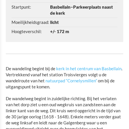
Naturleerpad „Cornelysmillen“
Startpunt:
Basbellain–Parkeerplaats naast
Franziskuswandelroute 7 km
de kerk
Moeilijkheidsgraad:
licht
Franziskuswandelroute 13,9 km
Hoogteverschil:
+/- 172 m
CFL-Wandelen met de spoorwegen
Europese wandelroute „Escapardenne“
Auto-Pédestre Wandelroutes in het Éislek
De wandeling begint bij de
kerk in het centrum van Basbellain
.
Vertrekkend vanaf het station Troisvierges volgt u de
Noord Pad
wandelroute van het
natuurpad “Cornelysmillen”
om bij de
uitgangspunt te komen.
Panoramaweg Troisvierges-Wiltz
De wandelweg begint in zuidelijke richting. Bij het verlaten
Wandelroute GR 57
van het dorp ziet u een oud wegkruis van zandsteen aan de
linker kant van de weg. Dit kruis werd opgericht in de tijd van
Wandelroute „Over grenzen en door de
de 30 jarige oorlog (1618 - 1648). Enkele meters verder gaat
de weg linksaf en leidt naar de Galgenberg waar u een
geschiedenis“
overweldigend uitzicht over de hoogvlaktes van het