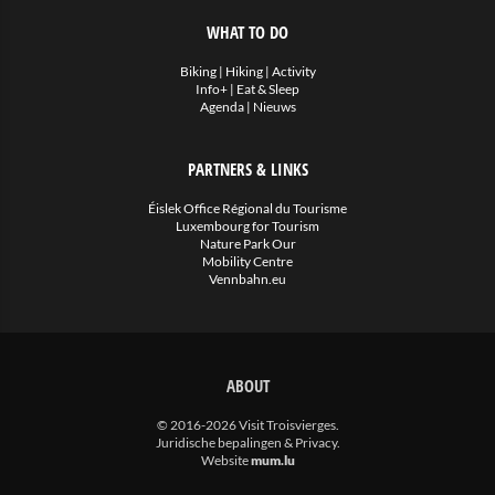
WHAT TO DO
Biking
|
Hiking
|
Activity
Info+
|
Eat & Sleep
Agenda
|
Nieuws
PARTNERS & LINKS
Éislek Office Régional du Tourisme
Luxembourg for Tourism
Nature Park Our
Mobility Centre
Vennbahn.eu
ABOUT
© 2016-2026 Visit Troisvierges.
Juridische bepalingen & Privacy
.
Website
mum.lu