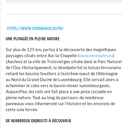
Vous envisagez d’embarquer avec votre vélo dans
le train ?
HTTPS://WWW.VENNBAHN.EU/FR/
UNE PLONGÉE EN PLEINE NATURE
Sur plus de 125 km, partez à la découverte des magnifiques
paysages situés entre Aix-la-Chapelle (
www.vennbahn.eu
)
(Aachen) et la ville de Troisvierges située dans le Parc Naturel
de l’Our. Historiquement, la Vennbahn fut la liaison ferroviaire
reliant les bassins houillers à l’extrême ouest de l’Allemagne
au Nord du Grand-Duché de Luxembourg. Elle servait alors à
acheminer le coke vers le bassin minier luxembourgeois.
Aujourd’hui, les rails ont fait place à une piste cyclable en
pleine nature. Tout au long du parcours, de nombreux
panneaux vous informeront sur l’histoire et les environs de
cette voie ferrée.
DE NOMBREUX ENDROITS À DÉCOUVRIR