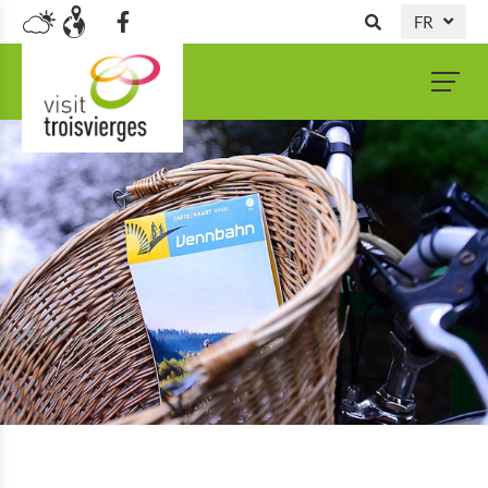
FR
DE
NL
EN