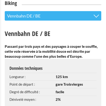
Biking
Vennbahn DE / BE
Vennbahn DE / BE
Vennbahn DE / BE
E-Bike T´Our "Laisse l´église au milieu du village!"
Passant par trois pays et des paysages à couper le souffle,
E-Bike T´Our "Looss d´Kierch am Duerf!"
cette voie réservée à la mobilité douce est décrite par
beaucoup comme l’une des plus belles d’Europe.
Circuit Geenzentour
Données techniques
Réseau Ravel BE
Longueur :
125 km
Location E-bike (6 Bikes) avril-septembre Pour le 8
Point de départ :
gare Troisvierges
août seulement vélo 40
Degré de difficulté :
facile
Service de transport de bagages.
Dénivelé moyen :
2%