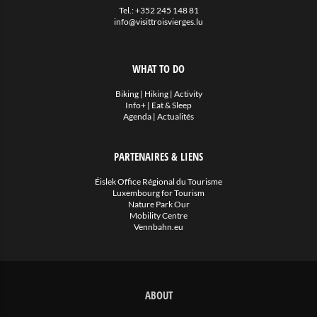
Tel.:
+352 245 148 81
info@visittroisvierges.lu
WHAT TO DO
Biking
|
Hiking
|
Activity
Info+
|
Eat & Sleep
Agenda
|
Actualités
PARTENAIRES & LIENS
Éislek Office Régional du Tourisme
Luxembourg for Tourism
Nature Park Our
Mobility Centre
Vennbahn.eu
ABOUT