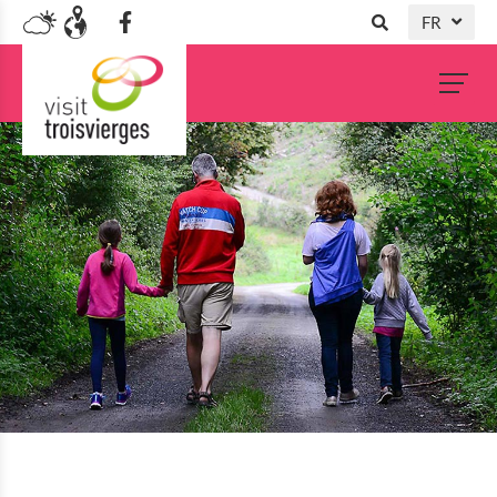
FR
DE
NL
EN