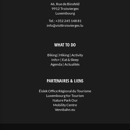
46, Rue de Binsfeld
9912 Troisvierges
Luxembourg
Tel.:
+352 245 148 81
info@visittroisvierges.lu
WHAT TO DO
Biking
|
Hiking
|
Activity
Info+
|
Eat & Sleep
Agenda
|
Actualités
PARTENAIRES & LIENS
Éislek Office Régional du Tourisme
Luxembourg for Tourism
Nature Park Our
Mobility Centre
Vennbahn.eu