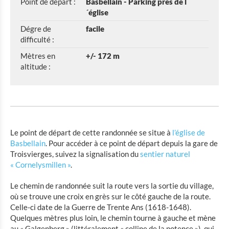
Sentier nature « Cornelysmillen »
Point de départ :
Basbellain - Parking près de l
´église
Promenade St. Francois 7 km
Dégre de
facile
difficulté :
Promenade St. Francois 13,9 km
Mètres en
+/- 172 m
altitude :
Sentier de randonnée de chemin de fer CFL
Sentier européen Escapardenne
Circuits auto-pédestres dans l'Éislek
Le point de départ de cette randonnée se situe à
l’église de
Sentier du Nord
Basbellain
. Pour accéder à ce point de départ depuis la gare de
Troisvierges, suivez la signalisation du
sentier naturel
Sentier Panorama
« Cornelysmillen »
.
Randonnée GR 57
Le chemin de randonnée suit la route vers la sortie du village,
où se trouve une croix en grès sur le côté gauche de la route.
Traversée des Pays et des Âges
Celle-ci date de la Guerre de Trente Ans (1618-1648).
Quelques mètres plus loin, le chemin tourne à gauche et mène
au « Galgenberg » (littéralement « colline de la potence »), qui