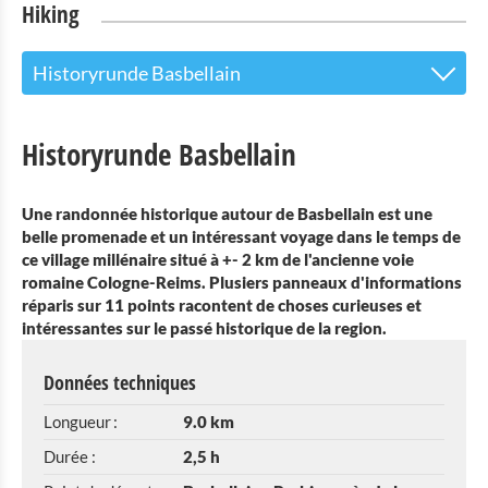
Hiking
Historyrunde Basbellain
Randonnée guidéee "Circuit historique de
Historyrunde Basbellain
Basbellain"
Éislek Pad Troisvierges
Une randonnée historique autour de Basbellain est une
belle promenade et un intéressant voyage dans le temps de
sentier de randonnée local TV 1
ce village millénaire situé à +- 2 km de l'ancienne voie
romaine Cologne-Reims. Plusiers panneaux d'informations
Circuit de randonnée TV2
réparis sur 11 points racontent de choses curieuses et
intéressantes sur le passé historique de la region.
Circuit de randonnée TV3
Données techniques
Historyrunde Basbellain
Longueur :
9.0 km
Sentier des Passeurs
Durée :
2,5 h