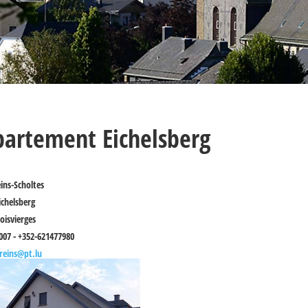
artement Eichelsberg
ins-Scholtes
ichelsberg
oisvierges
007 - +352-621477980
reins@pt.lu