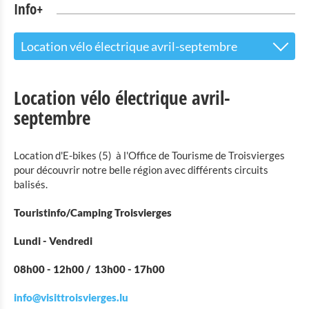
Info+
Location vélo électrique avril-septembre
Le centre d’accueil pour les visiteurs
Location vélo électrique avril-
Attractions touristiques
septembre
Parc Naturel de l'Our
Location d'E-bikes (5) à l'Office de Tourisme de Troisvierges
Culture & musées
pour découvrir notre belle région avec différents circuits
balisés.
Shopping
Touristinfo/Camping Troisvierges
Mobilité à Troisvierges
Lundi - Vendredi
Location de Vélo
08h00 - 12h00 / 13h00 - 17h00
Activités intérieures
info@visittroisvierges.lu