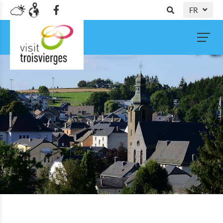
FR
DE
NL
EN