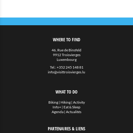
WHERE TO FIND
46, Rue de Binsfeld
9912 Troisvierges
Luxembourg
Tel.:
+352 245 148 81
info@visittroisvierges.lu
WHAT TO DO
Biking
|
Hiking
|
Activity
Info+
|
Eat & Sleep
Agenda
|
Actualités
PARTENAIRES & LIENS