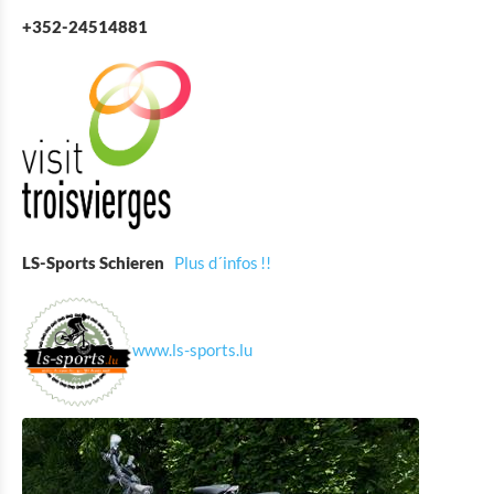
Eat & Sleep
+352-24514881
Agenda
Actualités
LS-Sports Schieren
Plus d´infos !!
www.ls-sports.lu