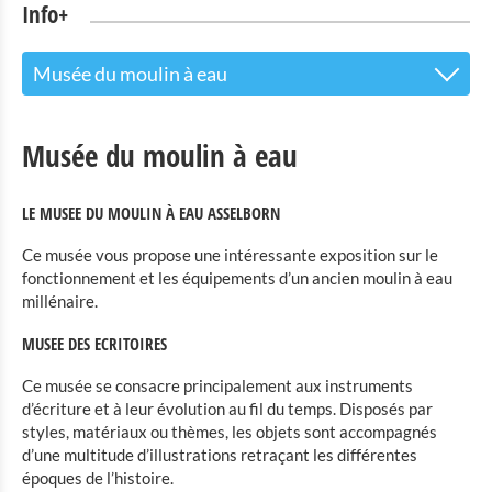
Info+
Musée du moulin à eau
Le centre d’accueil pour les visiteurs
Musée du moulin à eau
Attractions touristiques
LE MUSEE DU MOULIN À EAU ASSELBORN
Parc Naturel de l'Our
Ce musée vous propose une intéressante exposition sur le
Culture & musées
fonctionnement et les équipements d’un ancien moulin à eau
millénaire.
Musée rural Binsfeld
MUSEE DES ECRITOIRES
Robbesscheier - le musée vivant
Exposition de maquettes de châteaux luxembourgeois
Ce musée se consacre principalement aux instruments
Clervaux
d’écriture et à leur évolution au fil du temps. Disposés par
styles, matériaux ou thèmes, les objets sont accompagnés
The Family of Man
d’une multitude d’illustrations retraçant les différentes
Musée du Jouet Clervaux
époques de l’histoire.