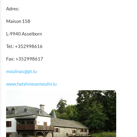
Musée de la bataille des Ardennes Clervaux
Adres:
Rackésmillen - héritage industriel
Maison 158
Cornelyshaff - l'art du brassage
General Patton Memorial Museum Ettelbrück
L-9940 Asselborn
Musée de la bataille des Ardennes 1944-1945 Wiltz
Tel.: +352998616
Musée national avec microbrasserie et tannerie Wiltz
Fax: +352998617
Musée de la littérature de Victor Hugo
Musée d'histoire de la ville Vianden
moulinas@pt.lu
Musée d'histoire de la brasserie Diekirch
www.hatelvieuxmoulin.lu
Musée national d'histoire militaire
Musée de la poste et musée des instruments d'écriture
Musée du moulin à eau
Shopping
Mobilité à Troisvierges