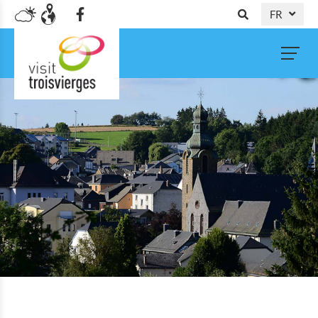
FR
DE
NL
EN