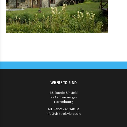
Location de Vélo
Activités intérieures
Eat & Sleep
Agenda
Actualités
WHERE TO FIND
46, Rue de Binsfeld
9912 Troisvierges
Luxembourg
Tel.:
+352 245 148 81
info@visittroisvierges.lu