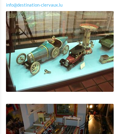
Musée de la bataille des Ardennes Clervaux
info@destination-clervaux.lu
Rackésmillen - héritage industriel
Cornelyshaff - l'art du brassage
General Patton Memorial Museum Ettelbrück
Musée de la bataille des Ardennes 1944-1945 Wiltz
Musée national avec microbrasserie et tannerie Wiltz
Musée de la littérature de Victor Hugo
Musée d'histoire de la ville Vianden
Musée d'histoire de la brasserie Diekirch
Musée national d'histoire militaire
Musée de la poste et musée des instruments d'écriture
Musée du moulin à eau
Shopping
Mobilité à Troisvierges