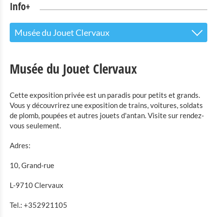
Info+
Musée du Jouet Clervaux
Le centre d’accueil pour les visiteurs
Musée du Jouet Clervaux
Attractions touristiques
Cette exposition privée est un paradis pour petits et grands.
Parc Naturel de l'Our
Vous y découvrirez une exposition de trains, voitures, soldats
de plomb, poupées et autres jouets d'antan. Visite sur rendez-
Culture & musées
vous seulement.
Musée rural Binsfeld
Adres:
Robbesscheier - le musée vivant
10, Grand-rue
Exposition de maquettes de châteaux luxembourgeois
Clervaux
L-9710 Clervaux
The Family of Man
Tel.: +352921105
Musée du Jouet Clervaux