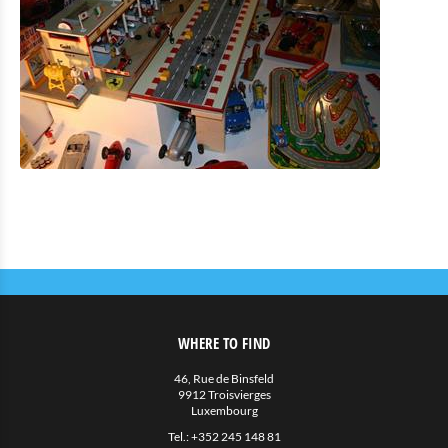
Location de Vélo
Activités intérieures
Eat & Sleep
Agenda
Actualités
WHERE TO FIND
46, Rue de Binsfeld
9912 Troisvierges
Luxembourg
Tel.:
+352 245 148 81