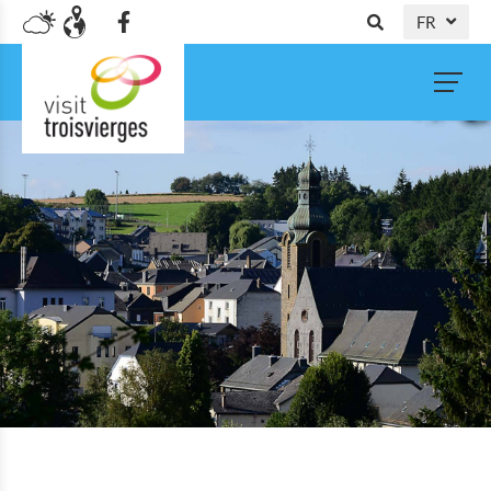
FR
DE
NL
EN