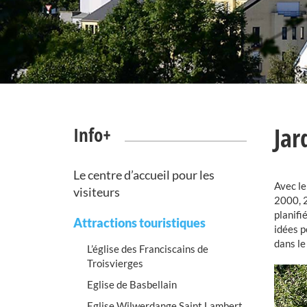
Jar
Info+
Le centre d’accueil pour les
Avec le
visiteurs
2000, 2
planifi
Attractions touristiques
idées p
dans le
L’église des Franciscains de
Troisvierges
Eglise de Basbellain
Eglise Wilwerdange Saint Lambert