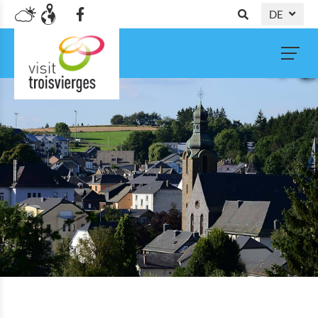
DE
NL
FR
EN