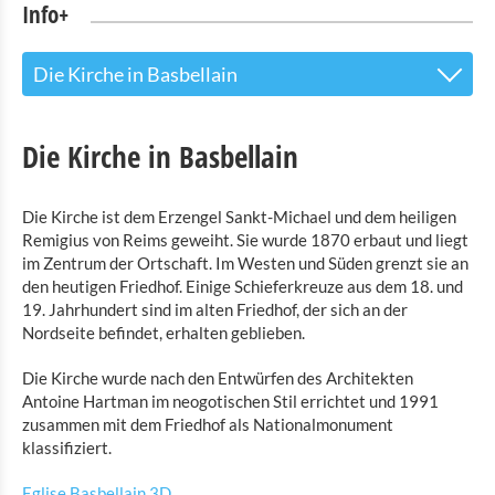
Info+
Die Kirche in Basbellain
Tourist Info
Die Kirche in Basbellain
Sehenswürdigkeiten
Die Franziskanerkirche von Troisvierges
Die Kirche ist dem Erzengel Sankt-Michael und dem heiligen
Remigius von Reims geweiht. Sie wurde 1870 erbaut und liegt
Die Kirche in Basbellain
im Zentrum der Ortschaft. Im Westen und Süden grenzt sie an
Kirche Wilwerdange Saint-Lambert
den heutigen Friedhof. Einige Schieferkreuze aus dem 18. und
19. Jahrhundert sind im alten Friedhof, der sich an der
Europagarten
Nordseite befindet, erhalten geblieben.
Der höchste Punkt Luxemburgs Kneiff
Die Kirche wurde nach den Entwürfen des Architekten
Erlebnispfad Fledermaustunnel Huldang
Antoine Hartman im neogotischen Stil errichtet und 1991
zusammen mit dem Friedhof als Nationalmonument
Naturpark Our
klassifiziert.
Kultur & Museen
Eglise Basbellain 3D