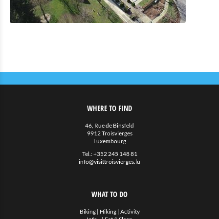
WHERE TO FIND
46, Rue de Binsfeld
9912 Troisvierges
Luxembourg
Tel.:
+352 245 148 81
info@visittroisvierges.lu
WHAT TO DO
Biking
|
Hiking
|
Activity