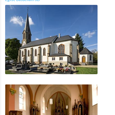
Shopping
Mobilität in Troisvierges
Fahrrad Vermietung
Indoor Aktivitäten
Eat & Sleep
Agenda
News