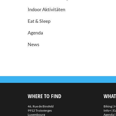
Indoor Aktivitäten
Eat & Sleep
Agenda
News
WHERE TO FIND
WHAT
46, Rue de Binsfeld
Biking
|
H
9912 Troisvierges
Info+
|
Ea
Luxembourg
Agenda
|