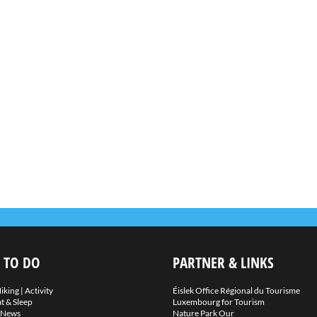
 TO DO
PARTNER & LINKS
iking
|
Activity
Éislek Office Régional du Tourisme
t & Sleep
Luxembourg for Tourism
News
Nature Park Our