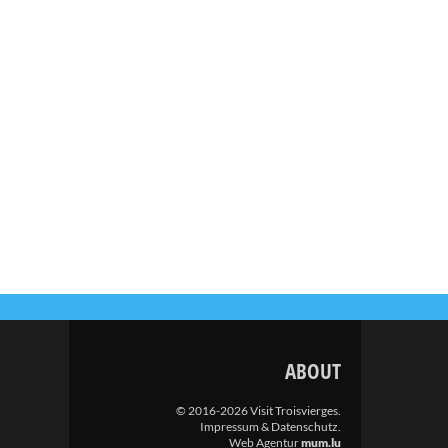
ABOUT
© 2016-2026 Visit Troisvierges.
Impressum & Datenschutz
.
Web Agentur
mum.lu