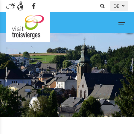
DE
NL
FR
EN