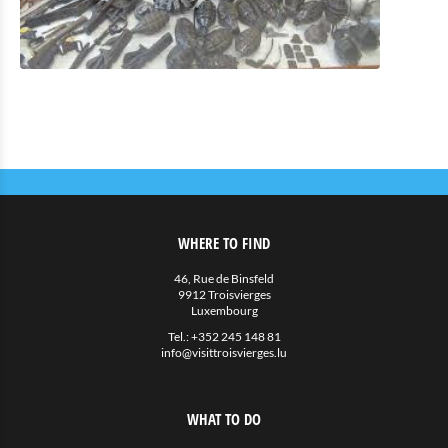
WHERE TO FIND
46, Rue de Binsfeld
9912 Troisvierges
Luxembourg
Tel.:
+352 245 148 81
info@visittroisvierges.lu
WHAT TO DO