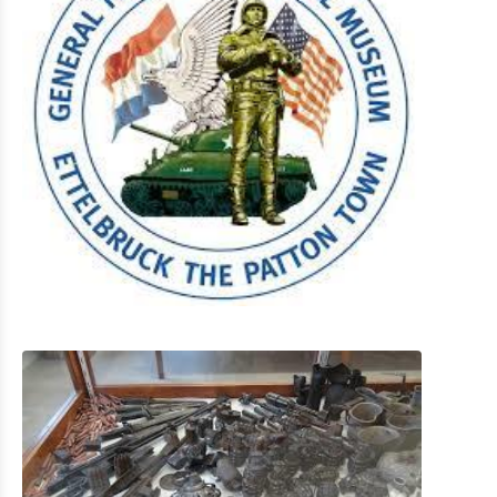
Shopping
Mobilität in Troisvierges
Fahrrad Vermietung
Indoor Aktivitäten
Eat & Sleep
Agenda
News