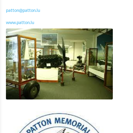
Museum der Ardennenschlacht Clervaux
patton@patton.lu
Rackésmillen - industrielles Erbe
www.patton.lu
Cornelyshaff – Die Kunst des Brauens
General Patton Memorial Museum Ettelbrück
Museum der Ardennenschlacht 1944-1945 Wiltz
Nationales Museum mit Mikrobrauerei und Gerberei
Wiltz
Victor Hugo Haus Literatur Museum
Geschichtsmuseum der Stadt Vianden
Geschichtsmuseum der Brauerei Diekirch
Nationalmuseum der Militärgeschichte
Museum der Poststation und Museum für
Schreibutensilien
Museum der Wassermühle