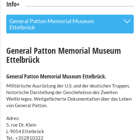
Info+
General Patton Memorial Museum
Ettelbrück
Tourist Info
General Patton Memorial Museum
Sehenswürdigkeiten
Ettelbrück
Naturpark Our
General Patton Memorial Museum Ettelbrück.
Kultur & Museen
Militärische Ausrüstung der U.S. und der deutschen Truppen,
historische Darstellung der Geschehnisse des Zweiten
Landmuseum Binsfeld
Weltkrieges. Weitgefächerte Dokumentation über das Leben
Robbesscheier - das lebendige Museum
von General Patton.
Ausstellung von Modellbauten von Luxemburger
Adres:
Burgen Clervaux
5, rue Dr. Klein
The Family of Man
L-9054 Ettelbrück
Tel.: +352810322
Spielzeugmuseum Clervaux