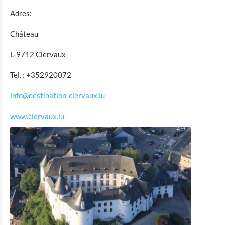
Adres:
Museum of the Battle of the Ardennes Clervaux
Rackésmillen - Oldest water mill in Luxembourg
Château
Cornelyshaff – the art of brewing
L-9712 Clervaux
General Patton Memorial Museum Ettelbrück
Tel. : +352920072
Museum of the Battle of the Ardennes 1944-1945
Wiltz
info@destination-clervaux.lu
National Museum with microbrewery and tannery Wiltz
www.clervaux.lu
Victor Hugo's House Literature Museum
History Museum of the city Vianden
History museum of the brewery Diekirch
National Museum of Military History
Museum of Post Office and Museum of Writing
Instruments
Museum of the watermill