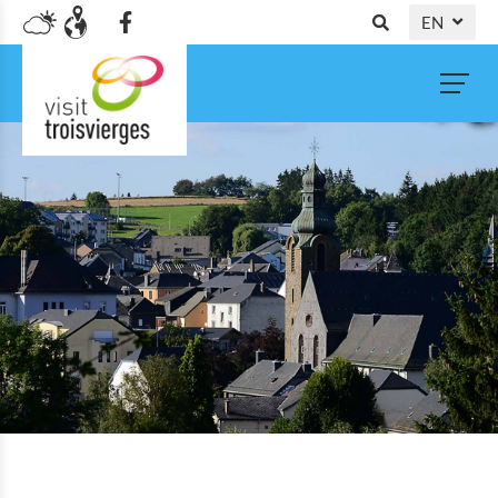
EN
DE
NL
FR