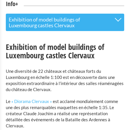
Info+
Exhibition of model buildings of
Luxembourg castles Clervaux
The Touristoffice
Exhibition of model buildings of
Points of interest
Luxembourg castles Clervaux
Nature Parc Our
Une diversité de 22 châteaux et châteaux forts du
Cultural & Museums
Luxembourg en échelle 1:100 est en découverte dans une
exposition extraordinaire à l’intérieur des salles réaménagées
Countrylife museum Binsfeld
du château de Clervaux.
Robbesscheier- the living museum
Le
« Diorama Clervaux »
est acclamé mondialement comme
Exhibition of model buildings of Luxembourg castles
une des plus remarquables maquettes en échelle 1:35. Le
Clervaux
créateur Claude Joachim a réalisé une représentation
détaillée des événements de la Bataille des Ardennes à
The Family of Man
Clervaux.
Toy Museum Clervaux