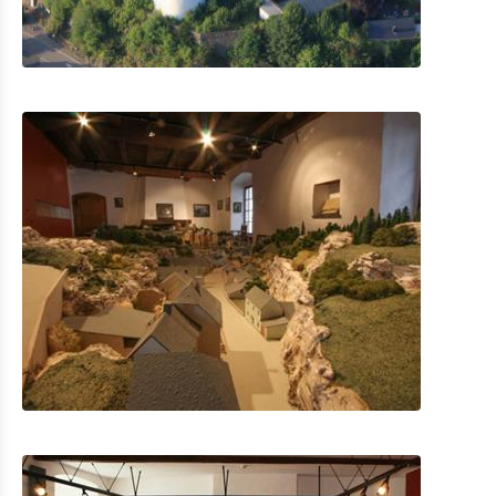
Shopping
Mobility at Troisvierges
Bicycle Rentals
Indoor activities
Eat & Sleep
Agenda
News