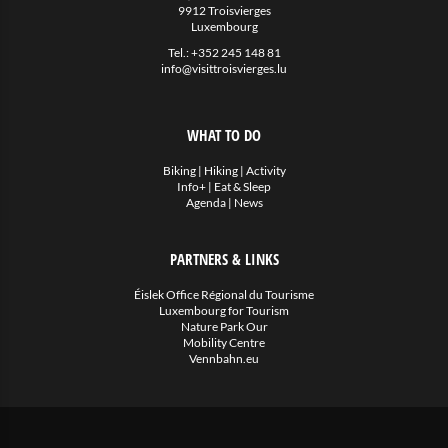
9912 Troisvierges
Luxembourg
Tel.:
+352 245 148 81
info@visittroisvierges.lu
WHAT TO DO
Biking
|
Hiking
|
Activity
Info+
|
Eat & Sleep
Agenda
|
News
PARTNERS & LINKS
Éislek Office Régional du Tourisme
Luxembourg for Tourism
Nature Park Our
Mobility Centre
Vennbahn.eu