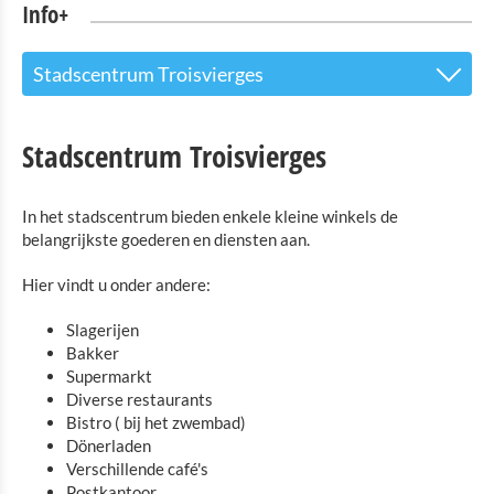
Info+
Stadscentrum Troisvierges
Toeristinfo
Stadscentrum Troisvierges
Bezienswaardigheden
In het stadscentrum bieden enkele kleine winkels de
Natuurpark-Our
belangrijkste goederen en diensten aan.
Kultuur en Musea
Hier vindt u onder andere:
Shopping
Slagerijen
Bakker
Stadscentrum Troisvierges
Supermarkt
Shopping Center Massen
Diverse restaurants
Bistro ( bij het zwembad)
Shopping Center Knauf
Dönerladen
Verschillende café's
Openbaar vervoer in Troisvierges
Postkantoor