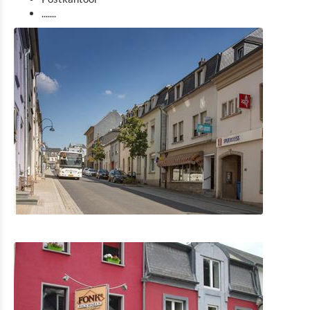
.......
Fietsverhuur
Indoor aktiviteiten
Eat & Sleep
Agenda
Nieuws