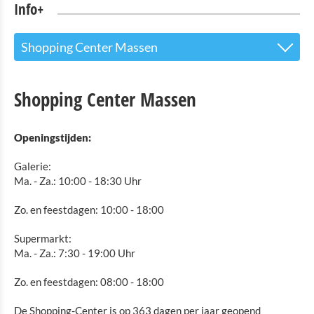
Info+
Shopping Center Massen
Toeristinfo
Shopping Center Massen
Bezienswaardigheden
Openingstijden:
Natuurpark-Our
Galerie:
Kultuur en Musea
Ma. - Za.: 10:00 - 18:30 Uhr
Shopping
Zo. en feestdagen: 10:00 - 18:00
Stadscentrum Troisvierges
Supermarkt:
Shopping Center Massen
Ma. - Za.: 7:30 - 19:00 Uhr
Shopping Center Knauf
Zo. en feestdagen: 08:00 - 18:00
Openbaar vervoer in Troisvierges
De Shopping-Center is op 363 dagen per jaar geopend