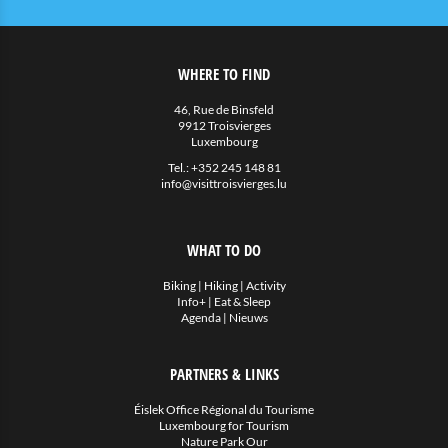
WHERE TO FIND
46, Rue de Binsfeld
9912 Troisvierges
Luxembourg
Tel.:
+352 245 148 81
info@visittroisvierges.lu
WHAT TO DO
Biking
|
Hiking
|
Activity
Info+
|
Eat & Sleep
Agenda
|
Nieuws
PARTNERS & LINKS
Éislek Office Régional du Tourisme
Luxembourg for Tourism
Nature Park Our