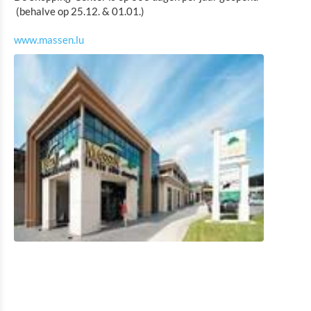
(behalve op 25.12. & 01.01.)
Fietsverhuur
www.massen.lu
Indoor aktiviteiten
Eat & Sleep
Agenda
Nieuws