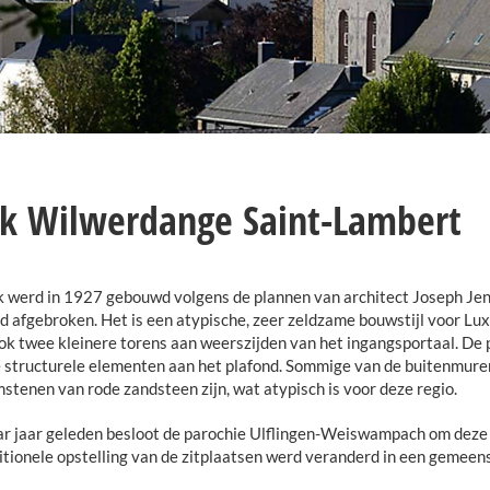
k Wilwerdange Saint-Lambert
 werd in 1927 gebouwd volgens de plannen van architect Joseph Jentg
d afgebroken. Het is een atypische, zeer zeldzame bouwstijl voor Lu
ok twee kleinere torens aan weerszijden van het ingangsportaal. De 
 structurele elementen aan het plafond. Sommige van de buitenmuren 
stenen van rode zandsteen zijn, wat atypisch is voor deze regio.
r jaar geleden besloot de parochie Ulflingen-Weiswampach om deze ke
itionele opstelling van de zitplaatsen werd veranderd in een gemeens