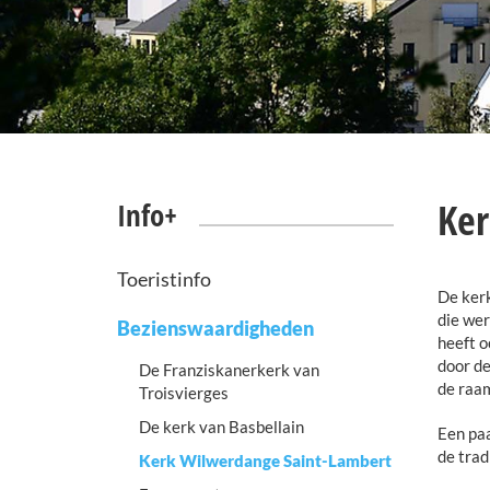
Ker
Info+
Toeristinfo
De kerk
die wer
Bezienswaardigheden
heeft o
door de
De Franziskanerkerk van
de raam
Troisvierges
De kerk van Basbellain
Een paa
de trad
Kerk Wilwerdange Saint-Lambert