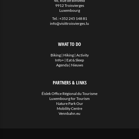
46, Rue de Binsfeld
9912 Troisvierges
Luxembourg
Tel.:
+352 245 148 81
info@visittroisvierges.lu
WHAT TO DO
Biking
|
Hiking
|
Activity
Info+
|
Eat & Sleep
Agenda
|
Nieuws
PARTNERS & LINKS
Éislek Office Régional du Tourisme
Luxembourg for Tourism
Nature Park Our
Mobility Centre
Vennbahn.eu