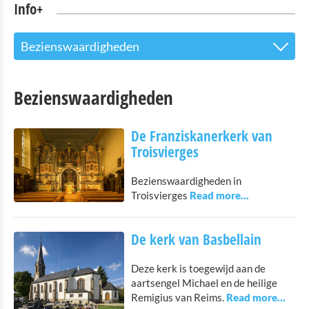
Info+
Bezienswaardigheden
Toeristinfo
Bezienswaardigheden
Bezienswaardigheden
De Franziskanerkerk van Troisvierges
De Franziskanerkerk van
Troisvierges
De kerk van Basbellain
Kerk Wilwerdange Saint-Lambert
Bezienswaardigheden in
Troisvierges
Europagarten
Het hoogste punt van Luxemburg Kneiff
De kerk van Basbellain
Vleermuisleerpad Huldange
Deze kerk is toegewijd aan de
Natuurpark-Our
aartsengel Michael en de heilige
Remigius van Reims.
Kultuur en Musea