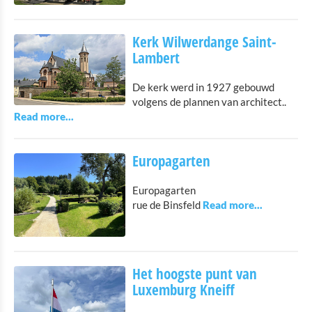
Shopping
Kerk Wilwerdange Saint-
Lambert
Openbaar vervoer in Troisvierges
Fietsverhuur
De kerk werd in 1927 gebouwd
volgens de plannen van architect..
Indoor aktiviteiten
Eat & Sleep
Europagarten
Agenda
Europagarten
rue de Binsfeld
Nieuws
Het hoogste punt van
Luxemburg Kneiff