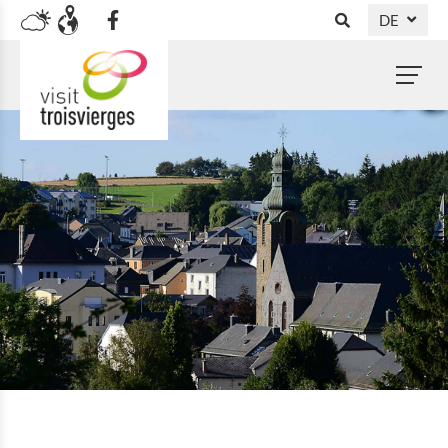
DE
NL
FR
EN