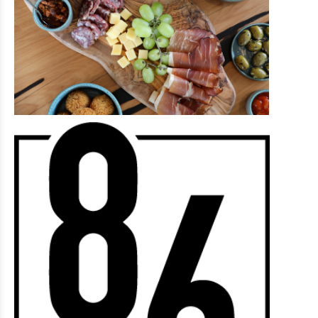
Eat & Sleep
Restaurants
Cafés und Imbisse
Unterkünfte mit Verpflegung
Privatunterkünfte
Weitere
Agenda
News