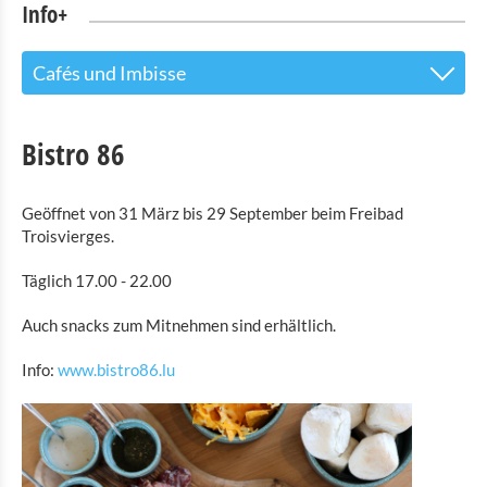
Info+
Cafés und Imbisse
Tourist Info
Bistro 86
Sehenswürdigkeiten
Geöffnet von 31 März bis 29 September beim Freibad
Naturpark Our
Troisvierges.
Kultur & Museen
Täglich 17.00 - 22.00
Shopping
Auch snacks zum Mitnehmen sind erhältlich.
Mobilität in Troisvierges
Info:
www.bistro86.lu
Fahrrad Vermietung
Indoor Aktivitäten