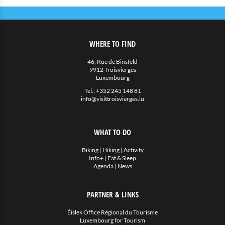
WHERE TO FIND
46, Rue de Binsfeld
9912 Troisvierges
Luxembourg
Tel.:
+352 245 148 81
info@visittroisvierges.lu
WHAT TO DO
Biking
|
Hiking
|
Activity
Info+
|
Eat & Sleep
Agenda
|
News
PARTNER & LINKS
Éislek Office Régional du Tourisme
Luxembourg for Tourism