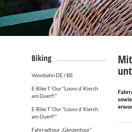
Mit
Biking
un
Vennbahn DE / BE
E-Bike T´Our "Looss d´Kierch
Fahrr
am Duerf!"
sowie
erwor
E-Bike T´Our "Looss d´Kierch
am Duerf!"
Fahrradtour „Gënzentour“