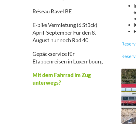
I
Réseau Ravel BE
e
n
E-bike Vermietung (6 Stück)
K
F
April-September Für den 8.
August nur noch Rad 40
Reserv
Gepäckservice für
Reserv
Etappenreisen in Luxembourg
Mit dem Fahrrad im Zug
unterwegs?