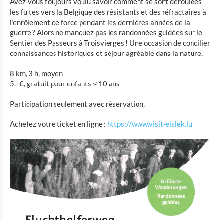
Avez-vous toujours voulu savoir comment se sont déroulées
Eat & Sleep
les fuites vers la Belgique des résistants et des réfractaires à
l’enrôlement de force pendant les dernières années de la
Agenda
guerre ? Alors ne manquez pas les randonnées guidées sur le
Sentier des Passeurs à Troisvierges ! Une occasion de concilier
Hiking
connaissances historiques et séjour agréable dans la nature.
Biking
8 km, 3 h, moyen
Divers
5.- €, gratuit pour enfants ≤ 10 ans
Participation seulement avec réservation.
Actualités
Achetez votre ticket en ligne :
https://www.visit-eislek.lu