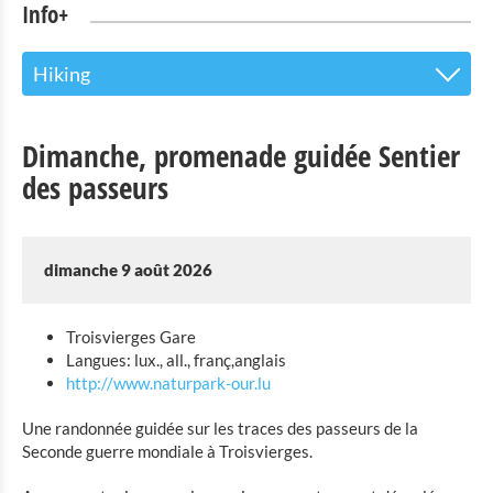
Info+
Hiking
Le centre d’accueil pour les visiteurs
Dimanche, promenade guidée Sentier
Attractions touristiques
des passeurs
Parc Naturel de l'Our
Culture & musées
dimanche 9 août 2026
Shopping
Troisvierges Gare
Langues: lux., all., franç,anglais
Mobilité à Troisvierges
http://www.naturpark-our.lu
Location de Vélo
Une randonnée guidée sur les traces des passeurs de la
Seconde guerre mondiale à Troisvierges.
Activités intérieures