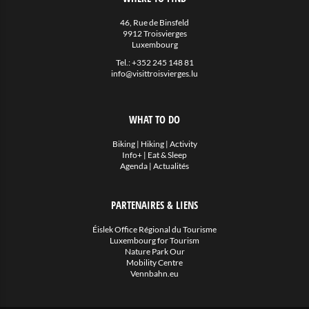
46, Rue de Binsfeld
9912 Troisvierges
Luxembourg
Tel.:
+352 245 148 81
info@visittroisvierges.lu
WHAT TO DO
Biking
|
Hiking
|
Activity
Info+
|
Eat & Sleep
Agenda
|
Actualités
PARTENAIRES & LIENS
Éislek Office Régional du Tourisme
Luxembourg for Tourism
Nature Park Our
Mobility Centre
Vennbahn.eu