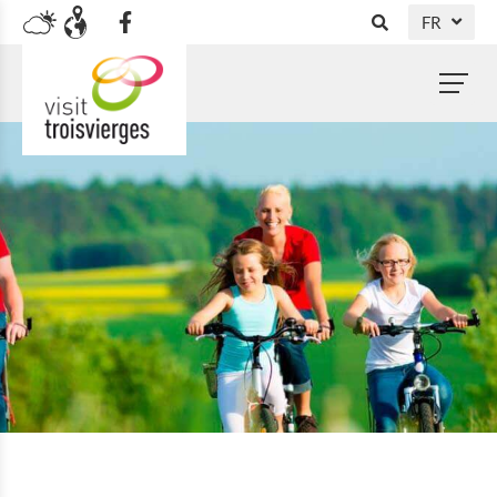
FR
DE
NL
EN