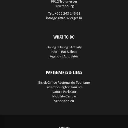
9912 Troisvierges
Eat & Sleep
Luxembourg
Tel.:
+352 245 148 81
Agenda
info@visittroisvierges.lu
Hiking
WHAT TO DO
Biking
Divers
Biking
|
Hiking
|
Activity
Info+
|
Eat & Sleep
Agenda
|
Actualités
Actualités
PARTENAIRES & LIENS
Éislek Office Régional du Tourisme
Luxembourg for Tourism
Nature Park Our
Mobility Centre
Vennbahn.eu