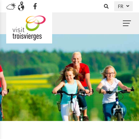
FR
DE
NL
EN