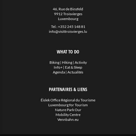
Eat & Sleep
46, Rue de Binsfeld
9912 Troisvierges
Luxembourg
Agenda
Tel.:
+352 245 148 81
Hiking
info@visittroisvierges.lu
Biking
Divers
WHAT TO DO
Biking
|
Hiking
|
Activity
Actualités
Info+
|
Eat & Sleep
Agenda
|
Actualités
PARTENAIRES & LIENS
Éislek Office Régional du Tourisme
Luxembourg for Tourism
Nature Park Our
Mobility Centre
Vennbahn.eu