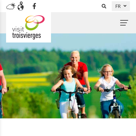
FR
DE
NL
EN