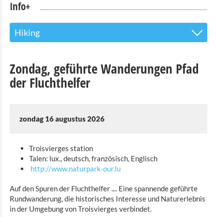
Info+
Hiking
Toeristinfo
Zondag, geführte Wanderungen Pfad
Bezienswaardigheden
der Fluchthelfer
Natuurpark-Our
Kultuur en Musea
zondag 16 augustus 2026
Shopping
Troisvierges station
Talen: lux., deutsch, französisch, Englisch
Openbaar vervoer in Troisvierges
http://www.naturpark-our.lu
Fietsverhuur
Auf den Spuren der Fluchthelfer .... Eine spannende geführte
Rundwanderung, die historisches Interesse und Naturerlebnis
Indoor aktiviteiten
in der Umgebung von Troisvierges verbindet.