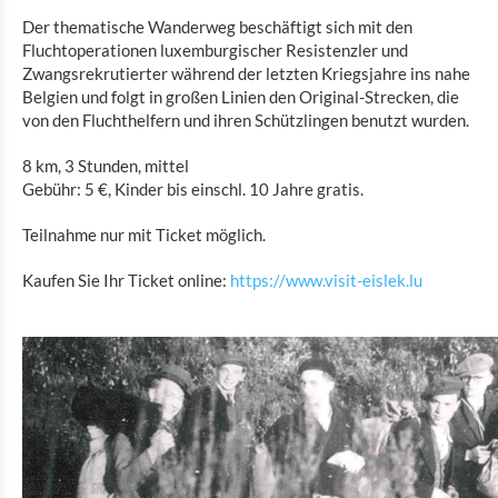
Eat & Sleep
Der thematische Wanderweg beschäftigt sich mit den
Fluchtoperationen luxemburgischer Resistenzler und
Agenda
Zwangsrekrutierter während der letzten Kriegsjahre ins nahe
Belgien und folgt in großen Linien den Original-Strecken, die
Hiking
von den Fluchthelfern und ihren Schützlingen benutzt wurden.
Biking
8 km, 3 Stunden, mittel
Allerlei
Gebühr: 5 €, Kinder bis einschl. 10 Jahre gratis.
Teilnahme nur mit Ticket möglich.
Nieuws
Kaufen Sie Ihr Ticket online:
https://www.visit-eislek.lu