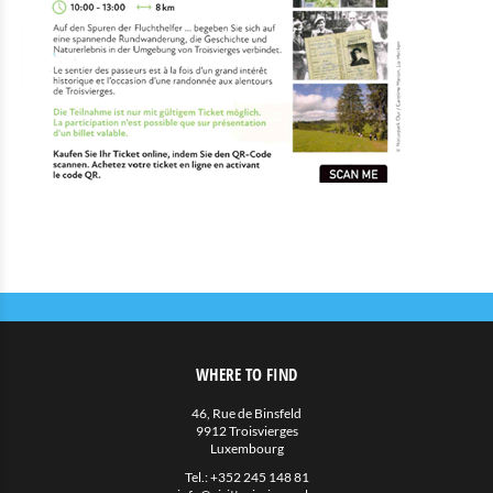
WHERE TO FIND
46, Rue de Binsfeld
9912 Troisvierges
Luxembourg
Tel.:
+352 245 148 81