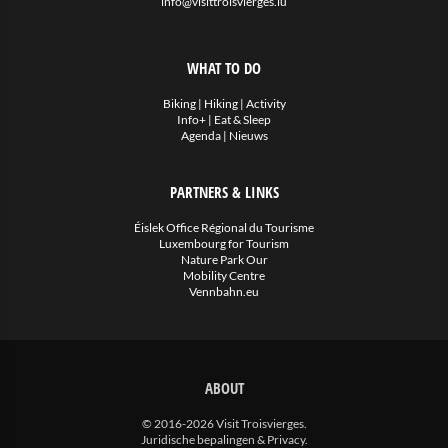
info@visittroisvierges.lu
WHAT TO DO
Biking
|
Hiking
|
Activity
Info+
|
Eat & Sleep
Agenda
|
Nieuws
PARTNERS & LINKS
Éislek Office Régional du Tourisme
Luxembourg for Tourism
Nature Park Our
Mobility Centre
Vennbahn.eu
ABOUT
© 2016-2026 Visit Troisvierges.
Juridische bepalingen & Privacy
.