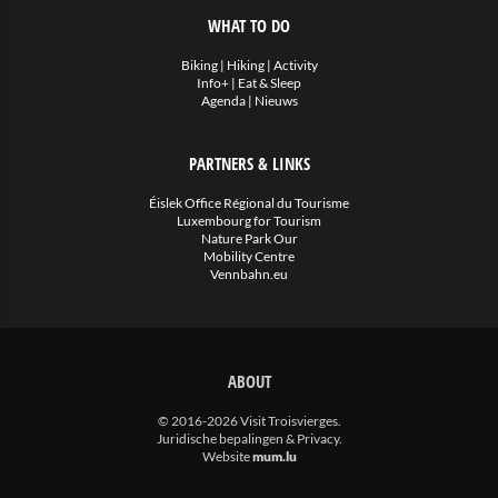
WHAT TO DO
Biking
|
Hiking
|
Activity
Info+
|
Eat & Sleep
Agenda
|
Nieuws
PARTNERS & LINKS
Éislek Office Régional du Tourisme
Luxembourg for Tourism
Nature Park Our
Mobility Centre
Vennbahn.eu
ABOUT
© 2016-2026 Visit Troisvierges.
Juridische bepalingen & Privacy
.
Website
mum.lu