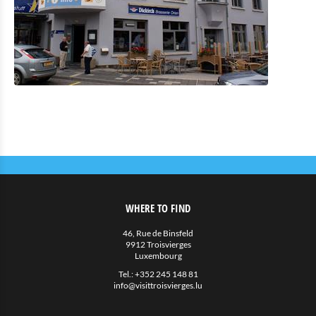
Eat & Sleep
Restaurants
Cafés en Snack
Hotels met restaurant
Private Onderkomens
Allerlei
Agenda
Nieuws
WHERE TO FIND
46, Rue de Binsfeld
9912 Troisvierges
Luxembourg
Tel.:
+352 245 148 81
info@visittroisvierges.lu