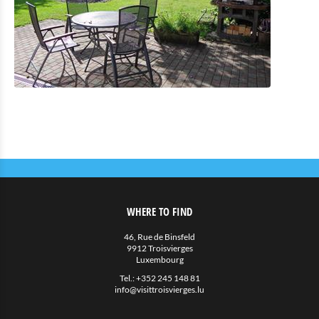
Eat & Sleep
Restaurants
Cafés en Snack
Hotels met restaurant
Private Onderkomens
Allerlei
Agenda
Nieuws
WHERE TO FIND
46, Rue de Binsfeld
9912 Troisvierges
Luxembourg
Tel.:
+352 245 148 81
info@visittroisvierges.lu