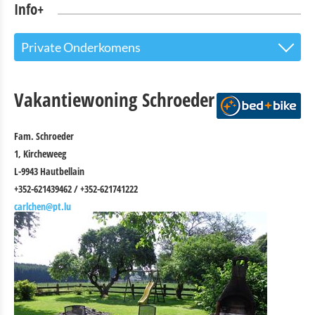
Info+
Private Onderkomens
Toeristinfo
Vakantiewoning Schroeder
Bezienswaardigheden
Fam. Schroeder
Natuurpark-Our
1, Kircheweeg
Kultuur en Musea
L-9943 Hautbellain
+352-621439462 / +352-621741222
Shopping
carlchen@pt.lu
Openbaar vervoer in Troisvierges
Fietsverhuur
Indoor aktiviteiten