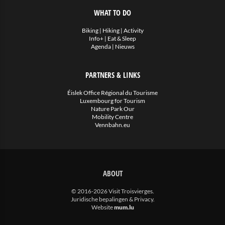
WHAT TO DO
Biking
|
Hiking
|
Activity
Info+
|
Eat & Sleep
Agenda
|
Nieuws
PARTNERS & LINKS
Éislek Office Régional du Tourisme
Luxembourg for Tourism
Nature Park Our
Mobility Centre
Vennbahn.eu
ABOUT
© 2016-2026 Visit Troisvierges.
Juridische bepalingen & Privacy
.
Website
mum.lu