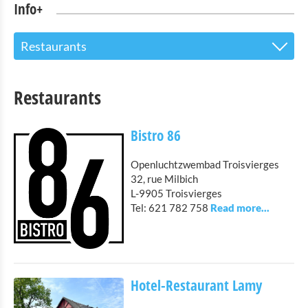
Info+
Restaurants
Toeristinfo
Restaurants
Bezienswaardigheden
Bistro 86
Natuurpark-Our
Openluchtzwembad Troisvierges
Kultuur en Musea
32, rue Milbich
L-9905 Troisvierges
Shopping
Tel: 621 782 758
Openbaar vervoer in Troisvierges
Fietsverhuur
Hotel-Restaurant Lamy
Indoor aktiviteiten