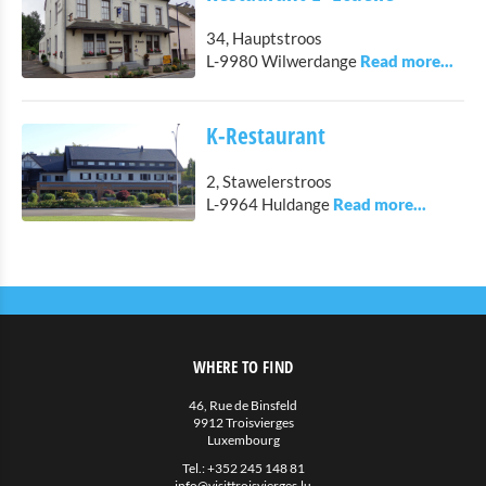
34, Hauptstroos
L-9980 Wilwerdange
K-Restaurant
2, Stawelerstroos
L-9964 Huldange
WHERE TO FIND
46, Rue de Binsfeld
9912 Troisvierges
Luxembourg
Tel.:
+352 245 148 81
info@visittroisvierges.lu