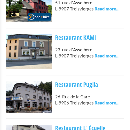
51, rue d´Asselborn
Eat & Sleep
L-9907 Troisvierges
Restaurants
Cafés en Snack
Hotels met restaurant
Restaurant KAMI
Private Onderkomens
23, rue d´Asselborn
Allerlei
L-9907 Troisvierges
Agenda
Nieuws
Restaurant Puglia
26, Rue de la Gare
L-9906 Troisvierges
Restaurant L´Écuelle