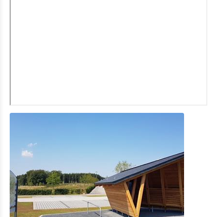
Eat & Sleep
Agenda
Actualités
point culminant du Luxembourg « Kneiff »
Station de réparation de vélos
E-bike t´Our "Laisse l´église au milieu du village"
Le "Sentier des Passeurs" entièrement rénové
Video Mäin Éisleck
RTL Reportage Vakanz Doheem
Radio 110,7 Lëtzebuerg Entdecken Summer Edition
Point d´Info "Vennbahn"