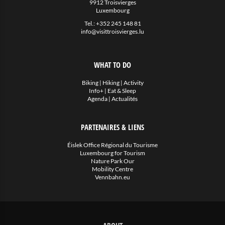
9912 Troisvierges
Luxembourg
Tel.:
+352 245 148 81
info@visittroisvierges.lu
WHAT TO DO
Biking
|
Hiking
|
Activity
Info+
|
Eat & Sleep
Agenda
|
Actualités
PARTENAIRES & LIENS
Éislek Office Régional du Tourisme
Luxembourg for Tourism
Nature Park Our
Mobility Centre
Vennbahn.eu