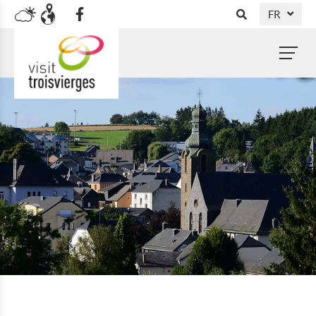
FR
DE
NL
EN